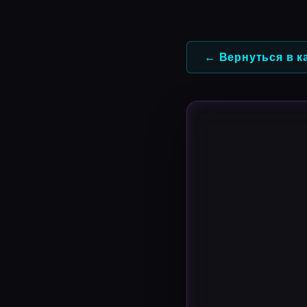
Перейти
к
содержимому
← Вернуться в к