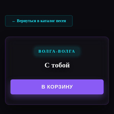
Перейти
к
содержимому
← Вернуться в каталог песен
ВОЛГА-ВОЛГА
С тобой
В КОРЗИНУ