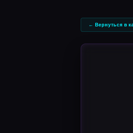
Перейти
к
содержимому
← Вернуться в к