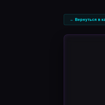
Перейти
к
содержимому
← Вернуться в к