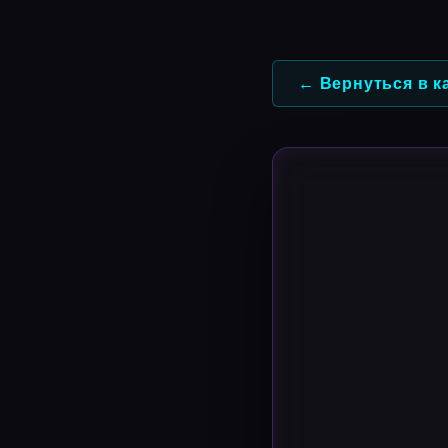
Перейти
к
содержимому
← Вернуться в к