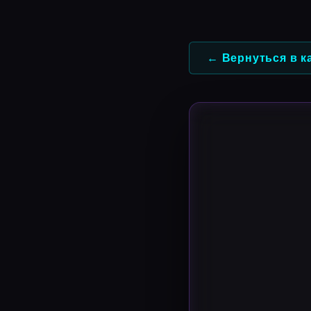
Перейти
к
содержимому
← Вернуться в к