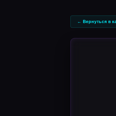
Перейти
к
содержимому
← Вернуться в к