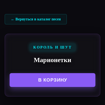
Перейти
к
содержимому
← Вернуться в каталог песен
КОРОЛЬ И ШУТ
Марионетки
В КОРЗИНУ