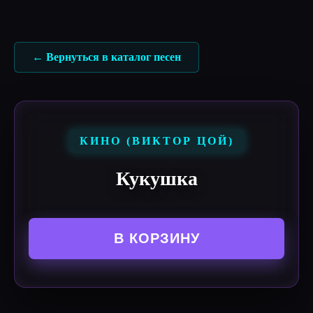
Перейти
к
содержимому
← Вернуться в каталог песен
КИНО (ВИКТОР ЦОЙ)
Кукушка
В КОРЗИНУ