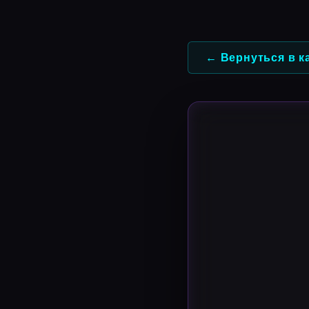
Перейти
к
содержимому
← Вернуться в к