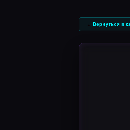
Перейти
к
содержимому
← Вернуться в к