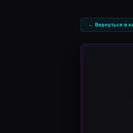
Перейти
к
содержимому
← Вернуться в к