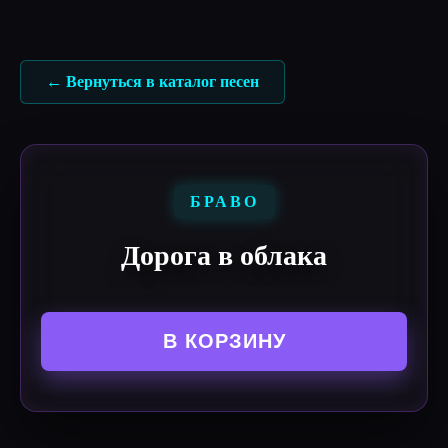
Перейти
к
содержимому
← Вернуться в каталог песен
БРАВО
Дорога в облака
В КОРЗИНУ