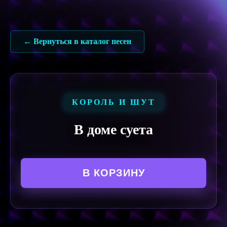
Перейти
к
содержимому
← Вернуться в каталог песен
КОРОЛЬ И ШУТ
В доме суета
В КОРЗИНУ