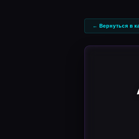
Перейти
к
содержимому
← Вернуться в к