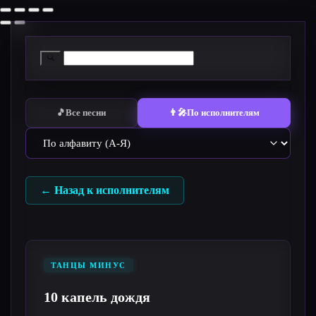
Перейти
к
содержимому
🎵
Все песни
👨‍🎤
По исполнителям
← Назад к исполнителям
ТАНЦЫ МИНУС
10 капель дождя