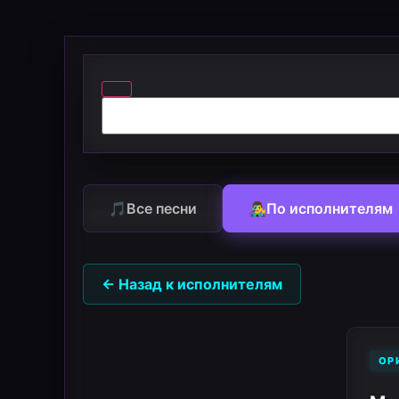
🎵
Все песни
👨‍🎤
По исполнителям
← Назад к исполнителям
ОР