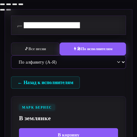
Перейти
к
содержимому
🎵
Все песни
👨‍🎤
По исполнителям
← Назад к исполнителям
МАРК БЕРНЕС
В землянке
В корзину