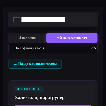
Перейти
к
содержимому
🎵
Все песни
👨‍🎤
По исполнителям
← Назад к исполнителям
ЛЕПРИКОНСЫ
Хали-гали, паратрупер