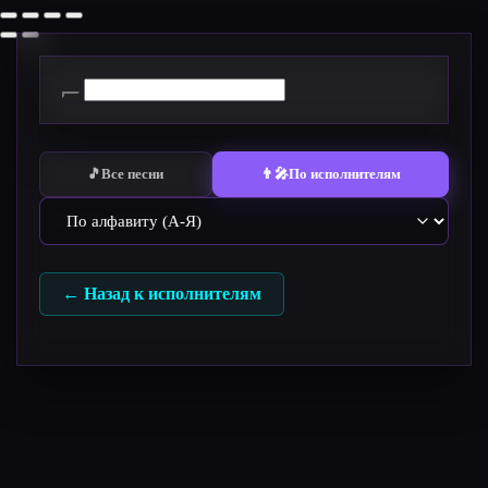
Перейти
к
содержимому
🎵
Все песни
👨‍🎤
По исполнителям
← Назад к исполнителям