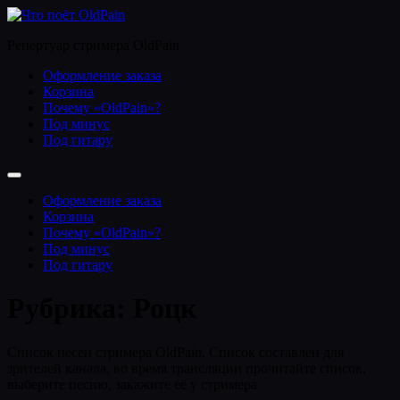
Перейти
к
Репертуар стримера OldPain
содержимому
Оформление заказа
Корзина
Почему «OldPain»?
Под минус
Под гитару
Оформление заказа
Корзина
Почему «OldPain»?
Под минус
Под гитару
Рубрика:
Роцк
Список песен стримера OldPain. Список составлен для
зрителей канала, во время трансляции прочитайте список,
выберите песню, закажите её у стримера