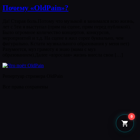
Почему «OldPain»?
Да! Старая боль.Потому что музыкой я занимался всю жизнь,
лет с 5ти я выступал (прям на сцене, прям перед публикой).
Было огромное количество концертов, конкурсов,
мероприятий и т.д. На сцене я жил сорее буквально, чем
фигурально. Кстати музвкального образования у меня нет)
Разумеется, муз грамоту я знаю (мама с муз
образованием).Далее «взрослая» жизнь внесла свои […]
Репертуар стримера OldPain
Все права сохранены
0