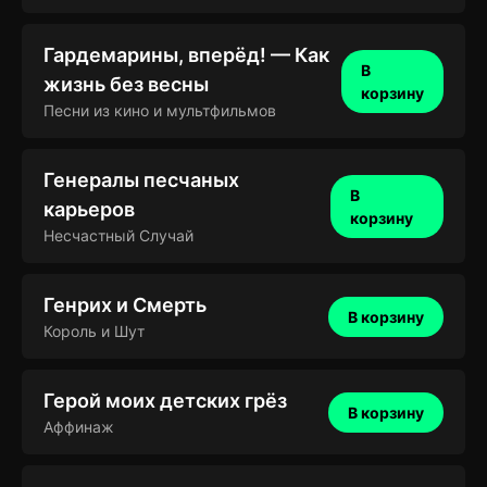
Гардемарины, вперёд! — Как
В
жизнь без весны
корзину
Песни из кино и мультфильмов
Генералы песчаных
В
карьеров
корзину
Несчастный Случай
Генрих и Смерть
В корзину
Король и Шут
Герой моих детских грёз
В корзину
Аффинаж